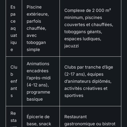
Es
Piscine
Complexe de 2 000 m²
pa
extérieure,
minimum, piscines
ce
parfois
couvertes et chauffées,
aq
chauffée,
toboggans géants,
uat
avec
espaces ludiques,
iqu
toboggan
jacuzzi
e
simple
Animations
Clu
Clubs par tranche d’âge
encadrées
b
(2-17 ans), équipes
l’après-midi
enf
d’animateurs diplômés,
(4-12 ans),
ant
activités créatives et
programme
s
sportives
basique
Re
Épicerie de
Restaurant
sta
base, snack
gastronomique ou bistrot