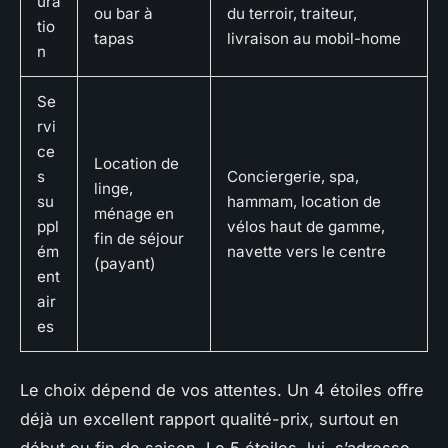
ura
ou bar à
du terroir, traiteur,
tio
tapas
livraison au mobil-home
n
Se
rvi
ce
Location de
s
Conciergerie, spa,
linge,
su
hammam, location de
ménage en
ppl
vélos haut de gamme,
fin de séjour
ém
navette vers le centre
(payant)
ent
air
es
Le choix dépend de vos attentes. Un 4 étoiles offre
déjà un excellent rapport qualité-prix, surtout en
début ou fin de saison. Le 5 étoiles, lui, s’adresse