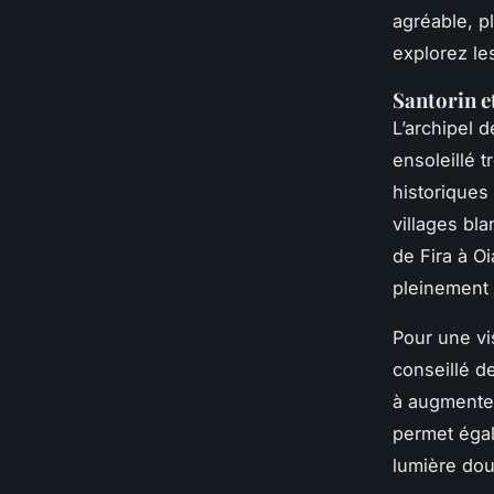
agréable, p
explorez les
Santorin e
L’archipel 
ensoleillé 
historiques
villages bl
de Fira à O
pleinement 
Pour une vis
conseillé 
à augmenter
permet égale
lumière dou