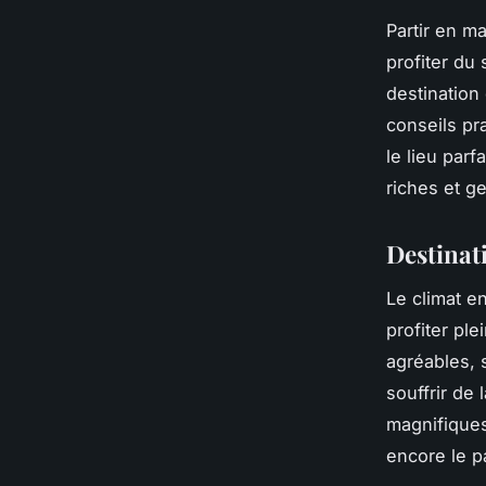
Partir en m
profiter du 
destination
conseils pr
le lieu par
riches et g
Destinat
Le climat e
profiter pl
agréables, 
souffrir de 
magnifiques
encore le p