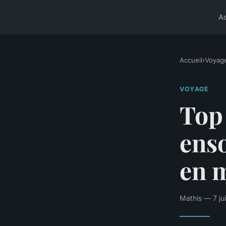
A
Accueil
›
Voyag
VOYAGE
Top 
enso
en 
Mathis — 7 ju