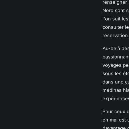
renseigner 
Nord sont s
l'on suit le
consulter l
réservation
Au-delà des
passionnant
voyages per
sous les ét
dans une cu
médinas his
expérience
Pour ceux q
en mai est 
davantage d