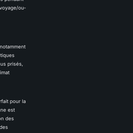
/voyage/ou-
, notamment
atiques
lus prisés,
limat
fait pour la
ine est
son des
 des