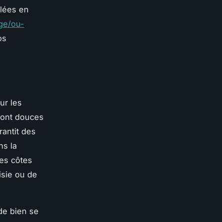
llées en
ge/ou-
os
ur les
 sont douces
rantit des
ns la
les côtes
isie ou de
de bien se