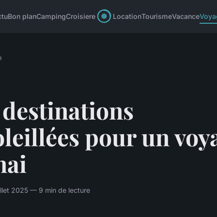
ctu
Bon plan
Camping
Croisiere
Location
Tourisme
Vacance
Voya
e
destinations
leillées pour un voy
mai
illet 2025 — 9 min de lecture