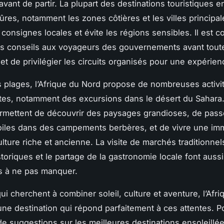
avant de partir. La plupart des destinations touristiques e
ûres, notamment les zones côtières et les villes principal
s consignes locales et évite les régions sensibles. Il est c
es conseils aux voyageurs des gouvernements avant tout
 et de privilégier les circuits organisés pour une expérien
 plages, l’Afrique du Nord propose de nombreuses activi
es, notamment des excursions dans le désert du Sahara
mettent de découvrir des paysages grandioses, de passe
oiles dans des campements berbères, et de vivre une im
lture riche et ancienne. La visite de marchés traditionnel
toriques et le partage de la gastronomie locale font aussi
s à ne pas manquer.
ui cherchent à combiner soleil, culture et aventure, l’Afr
une destination qui répond parfaitement à ces attentes. P
e suggestions sur les meilleures destinations ensoleillé