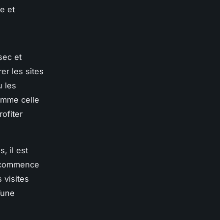
e et
sec et
er les sites
u les
comme celle
ofiter
, il est
e commence
 visites
’une