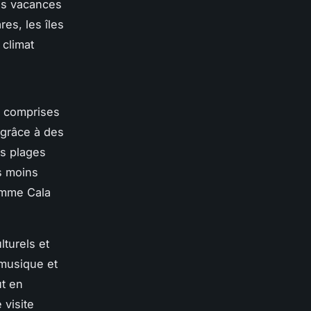
des vacances
es, les îles
 climat
t comprises
 grâce à des
es plages
es moins
comme Cala
lturels et
 musique et
ut en
 visite