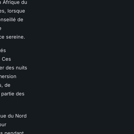
n Afrique du
es, lorsque
onseillé de
e
ce sereine.
tés
. Ces
r des nuits
mersion
s, de
 partie des
ique du Nord
our
es pendant