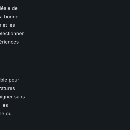
déale de
 la bonne
 et les
électionner
périences
able pour
ratures
aigner sans
 les
ile ou