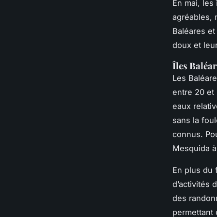
En mai, les
agréables, 
Baléares et
doux et leur
Îles Baléa
Les Baléare
entre 20 et
eaux relati
sans la foul
connus. Pou
Mesquida à 
En plus du 
d’activités
des randonn
permettant 