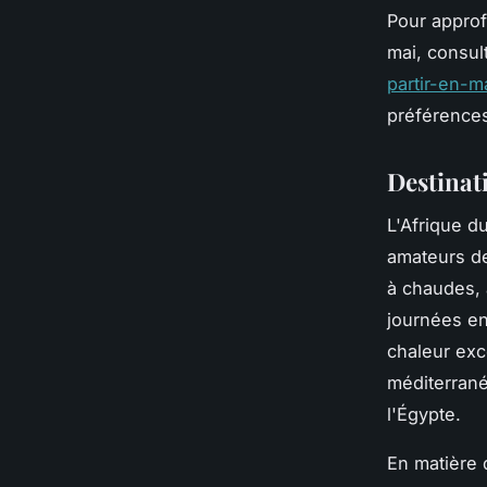
Pour approf
mai, consul
partir-en-m
préférences
Destinat
L'Afrique d
amateurs de
à chaudes, 
journées ens
chaleur exc
méditerrané
l'Égypte.
En matière 