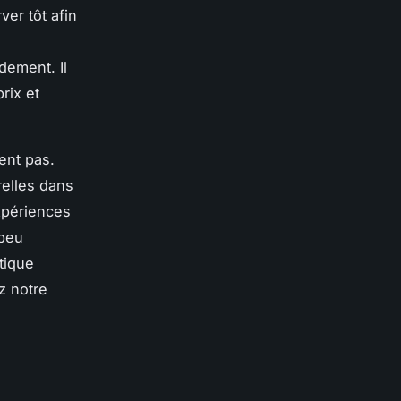
ver tôt afin
dement. Il
rix et
ent pas.
relles dans
expériences
 peu
tique
ez notre