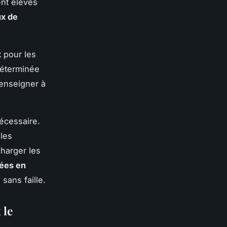
ent élevés
ux de
x
pour les
déterminée
 renseigner à
écessaire.
 les
charger les
lées en
 sans faille.
 le