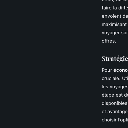
faire la di
envoient des
maximisant
voyager san
offres.
Stratégie
Pour
écono
cruciale. Ut
les voyages
étape est d
disponibles
et avantage
choisir l’o