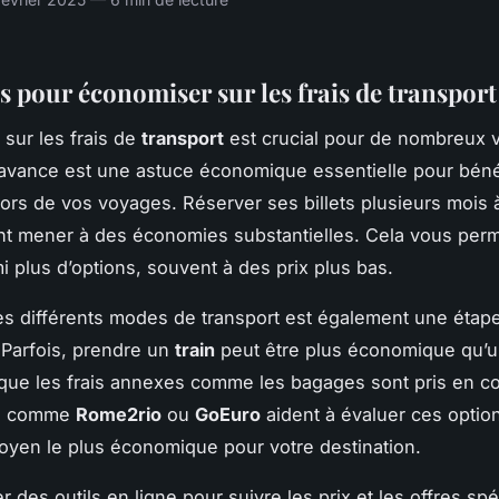
s pour économiser sur les frais de transport
sur les frais de
transport
est crucial pour de nombreux 
 l’avance est une astuce économique essentielle pour béné
lors de vos voyages. Réserver ses billets plusieurs mois 
t mener à des économies substantielles. Cela vous perm
mi plus d’options, souvent à des prix plus bas.
s différents modes de transport est également une étap
 Parfois, prendre un
train
peut être plus économique qu’u
sque les frais annexes comme les bagages sont pris en 
es comme
Rome2rio
ou
GoEuro
aident à évaluer ces option
moyen le plus économique pour votre destination.
ser des outils en ligne pour suivre les prix et les offres sp