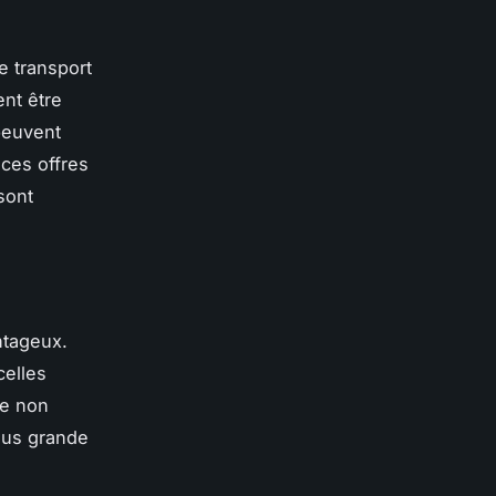
e transport
ent être
peuvent
 ces offres
sont
ntageux.
celles
re non
plus grande