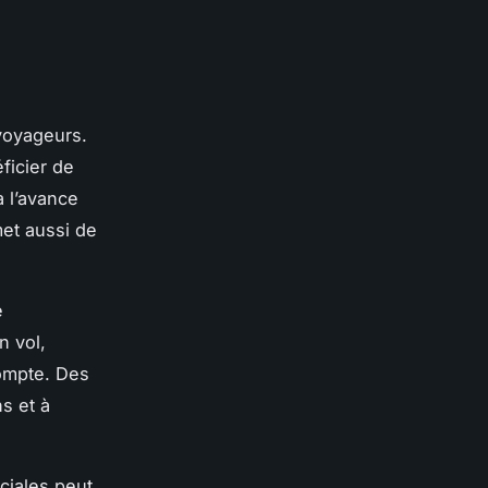
voyageurs.
ficier de
à l’avance
et aussi de
e
n vol,
compte. Des
s et à
éciales peut