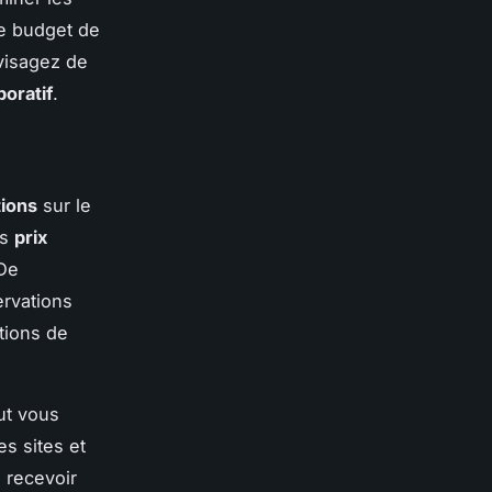
le budget de
nvisagez de
boratif
.
ions
sur le
es
prix
 De
ervations
tions de
t vous
es sites et
e recevoir