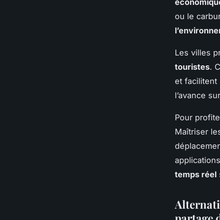
économiqu
ou le carbu
l’environn
Les villes 
touristes
. 
et faciliten
l’avance su
Pour profit
Maîtriser l
déplacemen
application
temps réel
Alternati
partage d