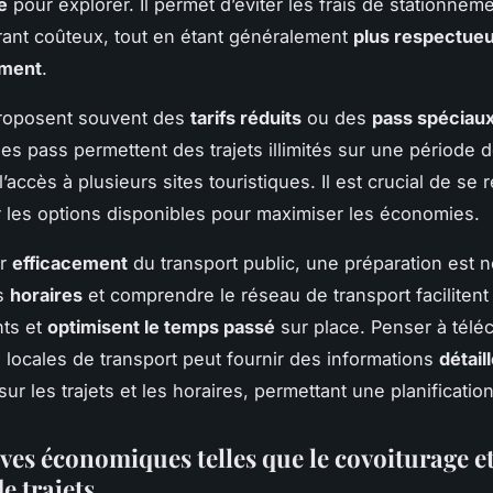
e
pour explorer. Il permet d’éviter les frais de stationnem
rant coûteux, tout en étant généralement
plus respectue
ement
.
proposent souvent des
tarifs réduits
ou des
pass spéciau
Ces pass permettent des trajets illimités sur une période 
t l’accès à plusieurs sites touristiques. Il est crucial de se
r les options disponibles pour maximiser les économies.
er
efficacement
du transport public, une préparation est n
es
horaires
et comprendre le réseau de transport facilitent
ts et
optimisent le temps passé
sur place. Penser à télé
s locales de transport peut fournir des informations
détail
sur les trajets et les horaires, permettant une planification
ves économiques telles que le covoiturage et
e trajets