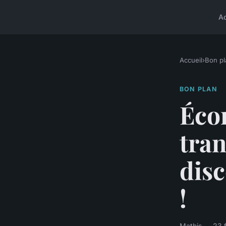
A
Accueil
›
Bon pl
BON PLAN
Écon
tran
disc
!
Mathis — 23 f