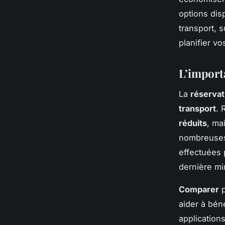
options dis
transport, 
planifier v
L’import
La
réservat
transport
. 
réduits
, ma
nombreuses 
effectuées 
dernière mi
Comparer
p
aider à béné
application