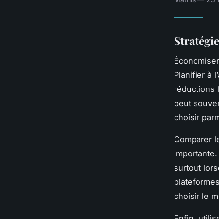
Stratégie
Économiser 
Planifier à
réductions 
peut souven
choisir par
Comparer le
importante.
surtout lor
plateform
choisir le 
Enfin, utili