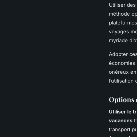
Utiliser des
méthode épr
plateformes
voyages moi
myriade d’o
Adopter ces
économies r
onéreux en 
l’utilisati
Options 
Utiliser le 
vacances
t
transport p