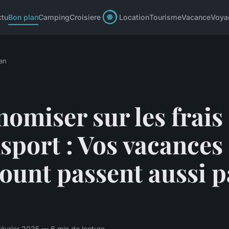
ctu
Bon plan
Camping
Croisiere
Location
Tourisme
Vacance
Voya
an
omiser sur les frais
sport : Vos vacances
ount passent aussi p
évrier 2025 — 6 min de lecture