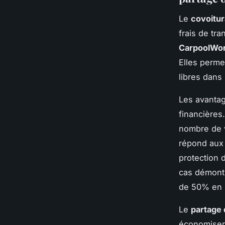
Le
covoitu
frais de tr
CarpoolWor
Elles perme
libres dans
Les avantag
financières.
nombre de v
répond aux
protection 
cas démontr
de 50% en
Le
partage 
économiser,