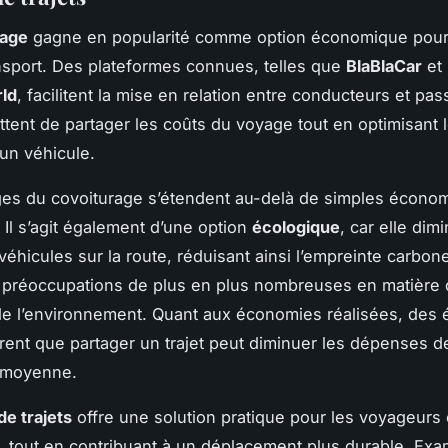
rage
gagne en popularité comme option économique pour 
ansport. Des plateformes connues, telles que
BlaBlaCar
et
ld
, facilitent la mise en relation entre conducteurs et pa
ttent de partager les coûts du voyage tout en optimisant 
 un véhicule.
es du covoiturage s’étendent au-delà de simples écono
 Il s’agit également d’une option
écologique
, car elle dim
éhicules sur la route, réduisant ainsi l’empreinte carbon
 préoccupations de plus en plus nombreuses en matière
de l’environnement. Quant aux économies réalisées, des 
ent que partager un trajet peut diminuer les dépenses de
 moyenne.
de trajets
offre une solution pratique pour les voyageurs
 tout en contribuant à un déplacement plus durable. Exa