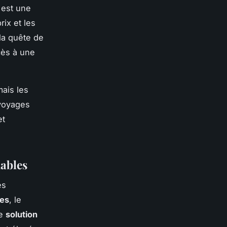
s est une
ix et les
la quête de
cès à une
ais les
voyages
et
dables
es
les
, le
ne
solution