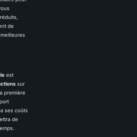
ous
réduits,
ent de
 meilleures
le
est
ctions
sur
La première
port
 a ses coûts
ttra de
 temps.