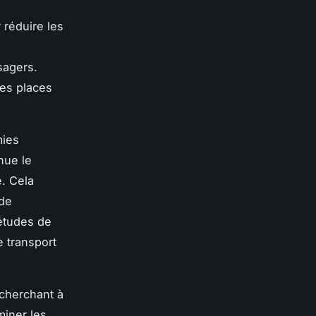
réduire les
ssagers.
les places
mies
inue le
e. Cela
 de
études de
 transport
 cherchant à
miner les